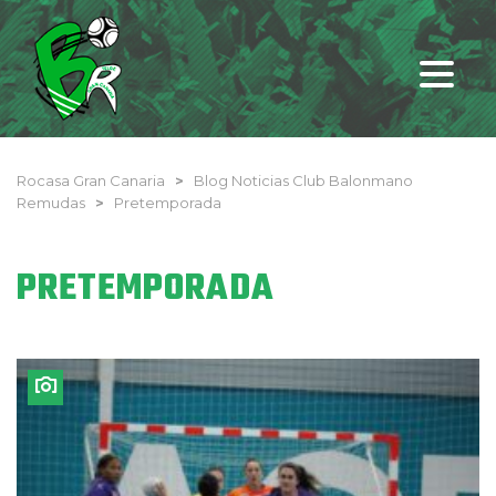
Rocasa Gran Canaria
>
Blog Noticias Club Balonmano
Remudas
>
Pretemporada
PRETEMPORADA