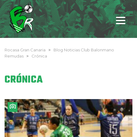
Rocasa Gran Canaria
>
Blog Noticias Club Balonmano
Remudas
>
Crónica
CRÓNICA