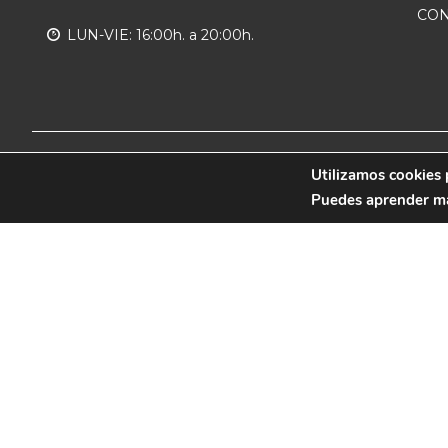
CON
LUN-VIE: 16:00h. a 20:00h.
© 2019 CB Remudas - Desarrollado por
Utilizamos cookies 
3COM
Puedes aprender más