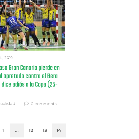
L, 2019
asa Gran Canaria pierde en
al apretado contra el Bera
 dice adiós a la Copa (25-
ualidad
0 comments
1
…
12
13
14