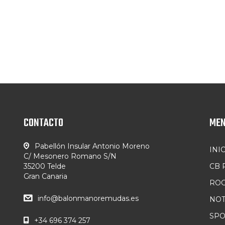
CONTACTO
ME
Pabellón Insular Antonio Moreno
INI
C/ Mesonero Romano S/N
35200 Telde
CB
Gran Canaria
ROC
info@balonmanoremudas.es
NOT
SP
+34 696 374 257