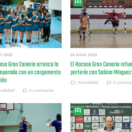
O, 2023
24 JULIO, 2023
asa Gran Canaria arranca la
El Rocasa Gran Canaria refu
mporada con un cargamento
portería con Sabina Mínguez
sión
Actualidad
0 comme
ualidad
0 comments