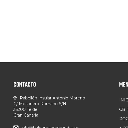
CONTACTO
ME
Pabellón Insular Antonio Moreno
INI
C/ Mesonero Romano S/N
35200 Telde
CB
Gran Canaria
ROC
info@balonmanoremudas.es