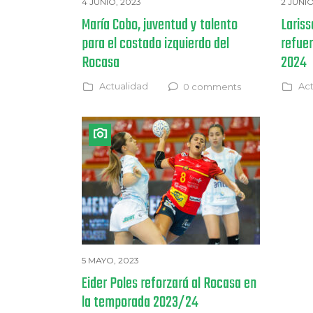
4 JUNIO, 2023
2 JUNIO
María Cobo, juventud y talento
Lariss
para el costado izquierdo del
refue
Rocasa
2024
Actualidad
Act
0 comments
5 MAYO, 2023
Eider Poles reforzará al Rocasa en
la temporada 2023/24