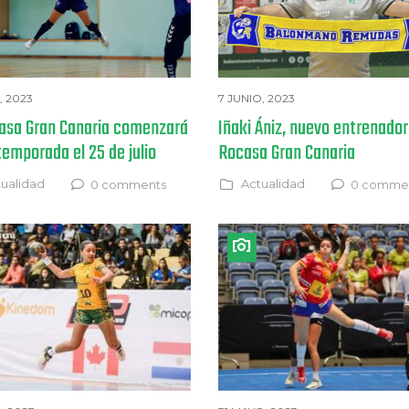
, 2023
7 JUNIO, 2023
casa Gran Canaria comenzará
Iñaki Ániz, nuevo entrenador
temporada el 25 de julio
Rocasa Gran Canaria
ualidad
Actualidad
0 comments
0 comme