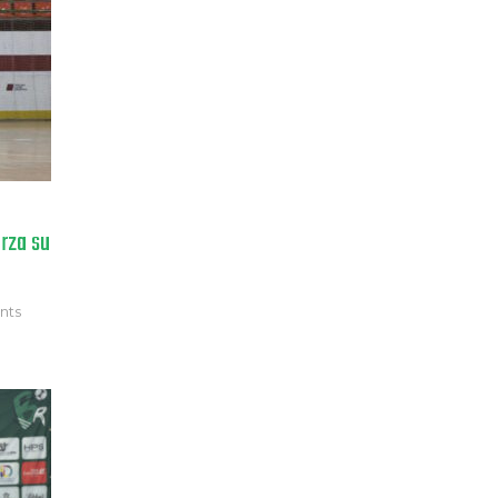
erza su
nts