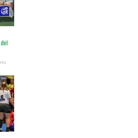
 del
nts