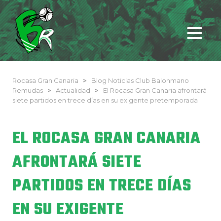
Rocasa Gran Canaria
>
Blog Noticias Club Balonmano
Remudas
>
Actualidad
>
El Rocasa Gran Canaria afrontará
siete partidos en trece días en su exigente pretemporada
EL ROCASA GRAN CANARIA
AFRONTARÁ SIETE
PARTIDOS EN TRECE DÍAS
EN SU EXIGENTE