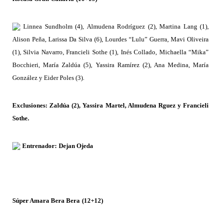
Linnea
Sundholm
(4),
A
l
mudena
R
odríguez
(2),
Martina
Lang
(1),
A
l
ison
P
eña,
La
r
issa
Da
Sil
v
a
(
6
),
Lo
u
rdes
“Lulu”
Gu
e
r
r
a,
M
a
vi
Oli
v
ei
r
a
(
1
),
Sil
v
ia N
a
v
arr
o,
Francieli Sothe
(1)
,
Inés
Collad
o
,
Michaella
“
Mika”
Bocchi
e
ri, María
Z
aldúa
(
5
),
Y
assi
r
a
R
amírez (
2
), Ana Medina, María
Go
n
zález y Eider
P
oles (3).
Exclusiones:
Zaldúa (2), Yassira Martel, Almudena Rguez y Francieli
Sothe.
Entrenador:
Dejan Ojeda
S
úper Amara Bera Bera
(1
2
+
12
)