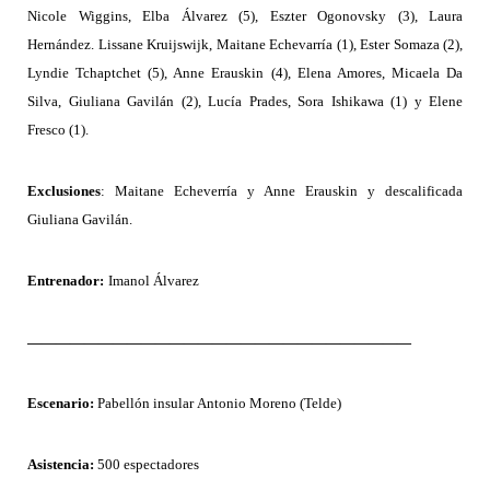
Nicole Wiggins, Elba Álvarez
(5)
, Eszter Ogonovsky
(3)
, Laura
Hernández. Lissane Kruijswijk, Maitane Echevarría
(1)
, Ester Somaza
(2)
,
Lyndie Tchaptchet
(5)
, Anne Erauskin
(4)
, Elena Amores, Micaela Da
Silva, Giuliana Gavilán
(2)
, Lucía Prades, Sora Ishikawa
(1)
y Elene
Fresco
(1)
.
Exclusiones
: Maitane Echeverría y Anne Erauskin y descalificada
Giuliana Gavilán.
Entrenador:
Imanol
Álvarez
———————————————————————————
Escenario:
Pabellón insular
Antonio Moreno (Telde)
Asistencia:
500 espectadores