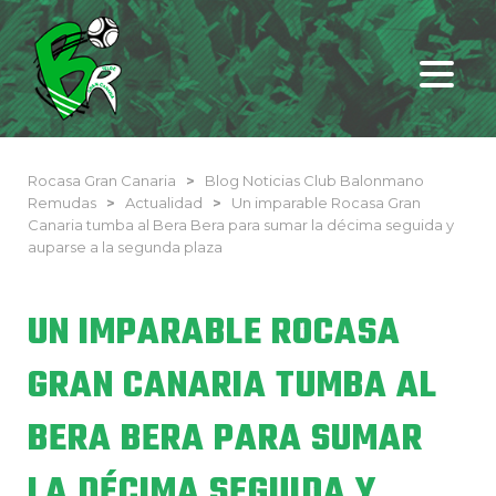
Rocasa Gran Canaria
>
Blog Noticias Club Balonmano
Remudas
>
Actualidad
>
Un imparable Rocasa Gran
Canaria tumba al Bera Bera para sumar la décima seguida y
auparse a la segunda plaza
UN IMPARABLE ROCASA
GRAN CANARIA TUMBA AL
BERA BERA PARA SUMAR
LA DÉCIMA SEGUIDA Y