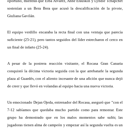
oportuno, mientras que Elba Álvarez, Anne Erauskin y Lyndie Tchapchet
sostenían a un Bera Bera que acusó la descalificación de la pivote,
Giuliana Gavilán.
El equipo verdillo encaraba la recta final con una ventaja que parecía
suficiente (25-21), pero tantos seguidos del líder estrecharon el cerco en
un final de infarto (25-24).
A pesar de la postrera reacción visitante, el Rocasa Gran Canaria
conquistó la décima victoria seguida con la que arrebatarle la segunda
plaza al Guardés, con el aliento incesante de una afición que nunca dejó
de creer y que llevó en volandas al equipo hacia una nueva victoria.
Un emocionado Dejan Ojeda, entrenador del Rocasa, aseguró que “con el
7-12 sabíamos que quedaba mucho partido como para remontar. Este
grupo ha demostrado que en los malos momentos sabe sufrir, las
jugadoras tienen alma de campeón y empezar así la segunda vuelta es un