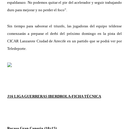
espaldarazo. No podemos quitar el pie del acelerador y seguir trabajando
duro para mejorar y no perder el foco”.
Sin tiempo para saborear el triunfo, las jugadoras del equipo teldense
comenzarán a preparar el derbi del próximo domingo en la pista del
CICAR Lanzarote Ciudad de Arrecife en un partido que se podrá ver por
Teledeporte.
J16 LIGA GUERRERAS IBERDROLA-
FICHA TÉCNICA
Rocasa Gran
Canaria
(
10
+
15
)