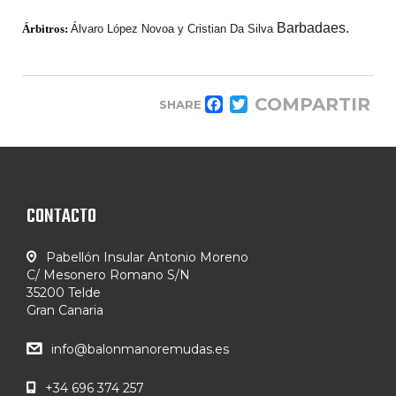
Barbadaes.
Árbitros:
Álvaro López Novoa y Cristian Da Silva
COMPARTIR
SHARE
FACEBOOK
TWITTER
CONTACTO
Pabellón Insular Antonio Moreno
C/ Mesonero Romano S/N
35200 Telde
Gran Canaria
info@balonmanoremudas.es
+34 696 374 257