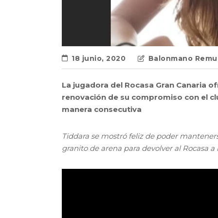
18 junio, 2020
Balonmano Remud
La jugadora del Rocasa Gran Canaria of
renovación de su compromiso con el club 
manera consecutiva
Tiddara se mostró feliz de poder mantene
granito de arena para devolver al Rocasa a l