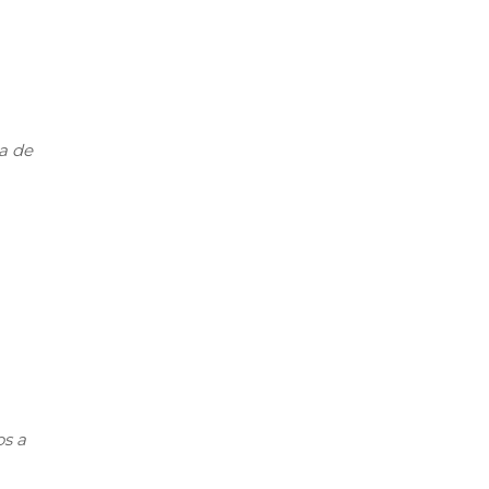
ba de
os a