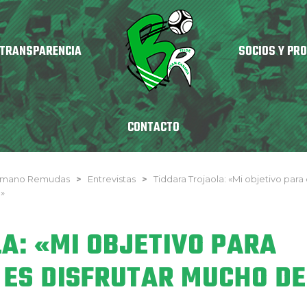
TRANSPARENCIA
SOCIOS Y PR
CONTACTO
onmano Remudas
>
Entrevistas
>
Tiddara Trojaola: «Mi objetivo para
a»
A: «MI OBJETIVO PARA
ES DISFRUTAR MUCHO DE