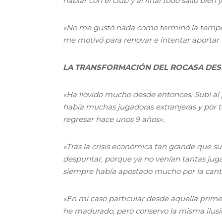
hablar con el club y al final todo salió bien
«No me gustó nada como terminó la tempor
me motivó para renovar e intentar aportar 
LA TRANSFORMACIÓN DEL ROCASA DES
«Ha llovido mucho desde entonces. Subí al
había muchas jugadoras extranjeras y por t
regresar hace unos 9 años».
«Tras la crisis económica tan grande que 
despuntar, porque ya no venían tantas juga
siempre había apostado mucho por la cante
«En mi caso particular desde aquella prime
he madurado, pero conservo la misma ilusió