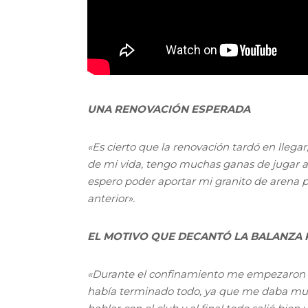
UNA RENOVACIÓN ESPERADA
«Es cierto que la renovación tardó en lleg
de mi vida, tengo muchas ganas de jugar a
espero poder aportar mi granito de arena 
anterior».
EL MOTIVO QUE DECANTÓ LA BALANZA
«Durante el confinamiento me empezaron a 
había terminado todo, ya que me daba mu