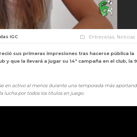
as IGC
Entrevistas,
Noticias
reció sus primeras impresiones tras hacerse pública la
y que la llevará a jugar su 14ª campaña en el club, la 9
rse en activo al menos durante una temporada más aportand
a lucha por todos los títulos en juego.