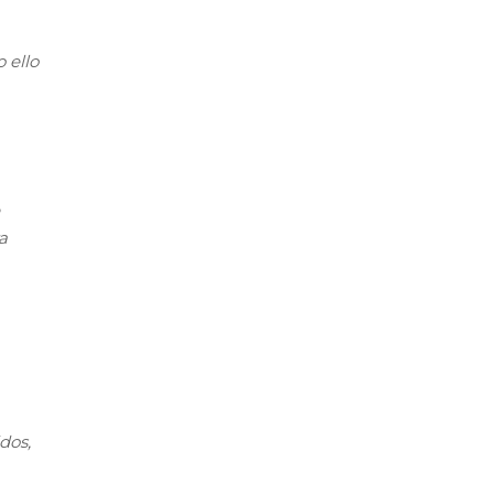
 ello
a
dos,