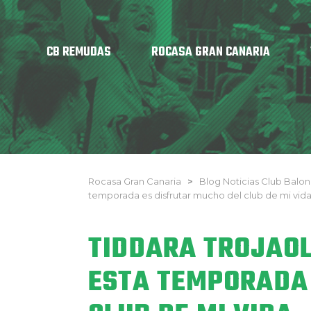
CB REMUDAS
ROCASA GRAN CANARIA
Rocasa Gran Canaria
>
Blog Noticias Club Bal
temporada es disfrutar mucho del club de mi vid
TIDDARA TROJAOL
ESTA TEMPORADA 