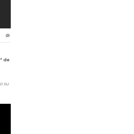
ª de
o su