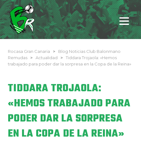
Rocasa Gran Canaria
>
Blog Noticias Club Balonmano
Remudas
>
Actualidad
>
Tiddara Trojaola: «Hemos
trabajado para poder dar la sorpresa en la Copa de la Reina»
TIDDARA TROJAOLA:
«HEMOS TRABAJADO PARA
PODER DAR LA SORPRESA
EN LA COPA DE LA REINA»