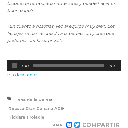
bloque de temporadas anteriores y puede hacer un
buen papel».
«En cuanto a nosotras, veo al equipo muy bien. Los
fichajes se han acoplado a la perfección y creo que
podemos dar la sorpresa”.
Reproductor
00:00
00:00
de
Ir a descargar
audio
,
Copa de la Reina
,
Rocasa Gran Canaria ACE
Tiddara Trojaola
COMPARTIR
SHARE
FACEBOOK
TWITTER