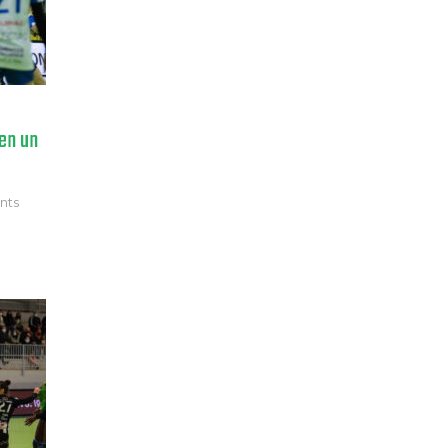
 en un
nts