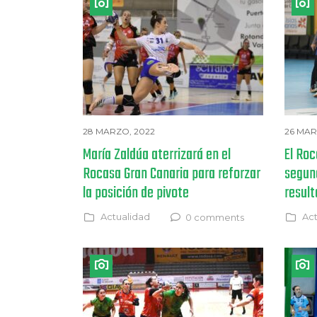
28 MARZO, 2022
26 MAR
María Zaldúa aterrizará en el
El Roc
Rocasa Gran Canaria para reforzar
segun
la posición de pivote
result
Actualidad
Act
0 comments