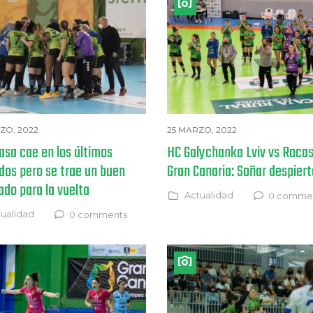
ZO, 2022
25 MARZO, 2022
asa cae en los últimos
HC Galychanka Lviv vs Roca
dos pero se trae un buen
Gran Canaria: Soñar despier
ado para la vuelta
Actualidad
0 comme
ualidad
0 comments