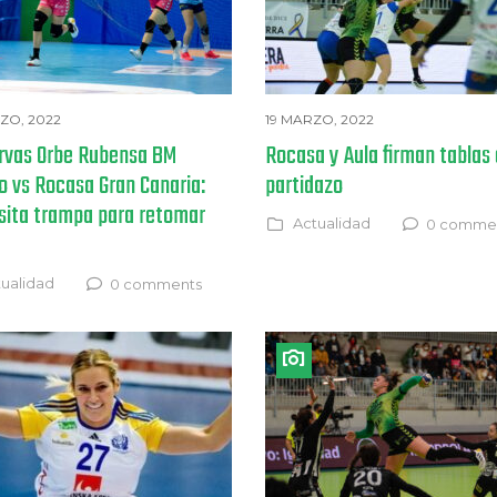
ZO, 2022
19 MARZO, 2022
rvas Orbe Rubensa BM
Rocasa y Aula firman tablas
o vs Rocasa Gran Canaria:
partidazo
isita trampa para retomar
Actualidad
0 comme
ualidad
0 comments