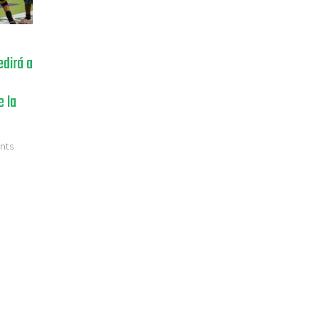
edirá a
e la
nts