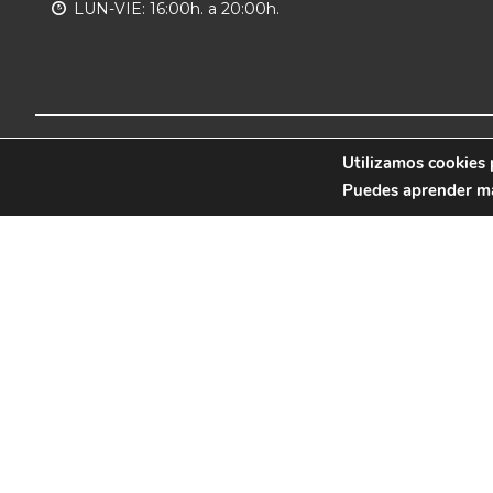
LUN-VIE: 16:00h. a 20:00h.
© 2019 CB Remudas - Desarrollado por
Utilizamos cookies 
3COM
Puedes aprender más