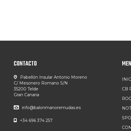
CONTACTO
ME
Pabellón Insular Antonio Moreno
INI
C/ Mesonero Romano S/N
35200 Telde
CB
Gran Canaria
ROC
info@balonmanoremudas.es
NOT
SP
+34 696 374 257
CON