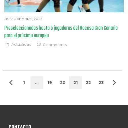
28 SEPTIEMBRE, 2022
Preseleccionadas hasta 5 jugadoras del Rocasa Gran Canaria
para el próximo europeo
Actualidad
0 comments
1
…
19
20
21
22
23
CONTACTO