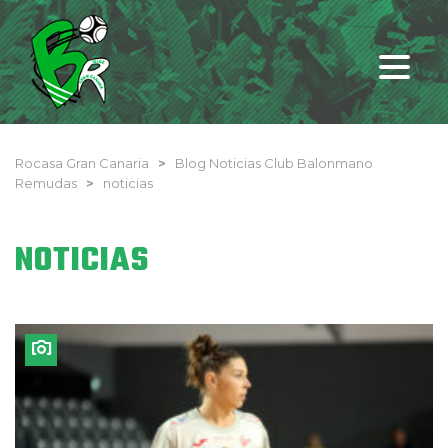
Rocasa Gran Canaria
>
Blog Noticias Club Balonmano
Remudas
>
noticias
NOTICIAS