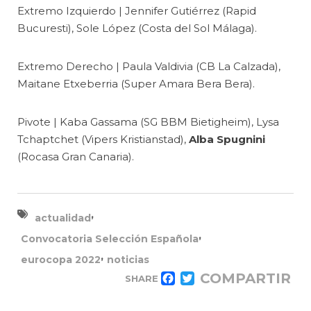
Extremo Izquierdo | Jennifer Gutiérrez (Rapid
Bucuresti), Sole López (Costa del Sol Málaga).
Extremo Derecho | Paula Valdivia (CB La Calzada),
Maitane Etxeberria (Super Amara Bera Bera).
Pivote | Kaba Gassama (SG BBM Bietigheim), Lysa
Tchaptchet (Vipers Kristianstad),
Alba Spugnini
(Rocasa Gran Canaria).
,
actualidad
,
Convocatoria Selección Española
,
eurocopa 2022
noticias
COMPARTIR
SHARE
FACEBOOK
TWITTER