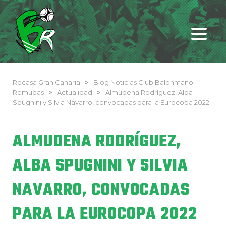
Rocasa Gran Canaria
>
Blog Noticias Club Balonmano
Remudas
>
Actualidad
>
Almudena Rodríguez, Alba
Spugnini y Silvia Navarro, convocadas para la Eurocopa 2022
ALMUDENA RODRÍGUEZ,
ALBA SPUGNINI Y SILVIA
NAVARRO, CONVOCADAS
PARA LA EUROCOPA 2022