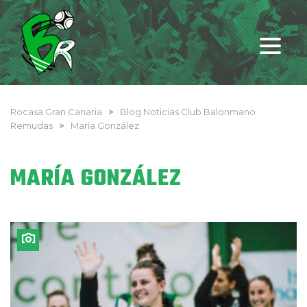
Rocasa Gran Canaria
>
Blog Noticias Club Balonmano
Remudas
>
María González
MARÍA GONZÁLEZ