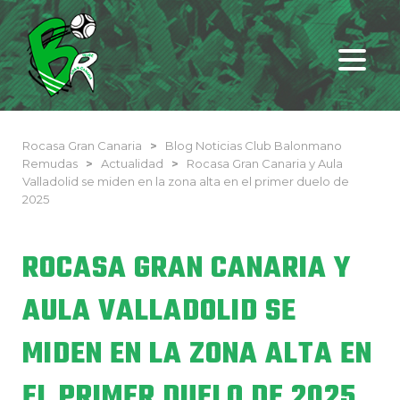
Rocasa Gran Canaria
>
Blog Noticias Club Balonmano
Remudas
>
Actualidad
>
Rocasa Gran Canaria y Aula
Valladolid se miden en la zona alta en el primer duelo de
2025
ROCASA GRAN CANARIA Y
AULA VALLADOLID SE
MIDEN EN LA ZONA ALTA EN
EL PRIMER DUELO DE 2025