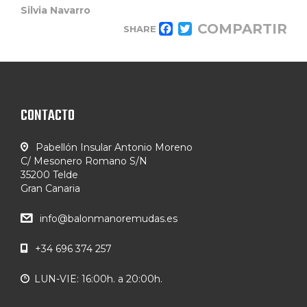
Silvia Navarro
COMPARTIR
SHARE
FACEBOOK
TWITTER
CONTACTO
Pabellón Insular Antonio Moreno
C/ Mesonero Romano S/N
35200 Telde
Gran Canaria
info@balonmanoremudas.es
+34 696 374 257
LUN-VIE: 16:00h. a 20:00h.