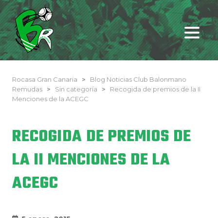
Rocasa Gran Canaria
>
Blog Noticias Club Balonmano
Remudas
>
Sin categoría
>
Recogida de premios de la II
Menciones de la ACEGC
RECOGIDA DE PREMIOS DE
LA II MENCIONES DE LA
ACEGC