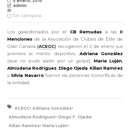
5 enero, 2015
admin
Sin categoría
Los galardonados por el
CB Remudas
a las
II
Menciones
de la Asociación de Clubes de Élite de
Gran Canaria
(
ACEGC
)
recogieron el 2 de enero sus
premios al mérito deportivo.
Adriana González
(que no pudo asistir por un golpe),
María Luján
,
Almudena Rodríguez
,
Diego Ojeda
,
Kilian Ramírez
y
Silvia Navarro
fueron las personas honoríficas de
la entidad.
,
,
ACEGC
Adriana González
,
,
Almudena Rodríguez
Diego F. Ojeda
,
,
Kilian Ramírez
María Luján