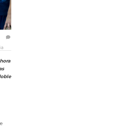
ia
 hora
as
doble
re