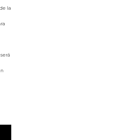
de la
ara
 será
ón