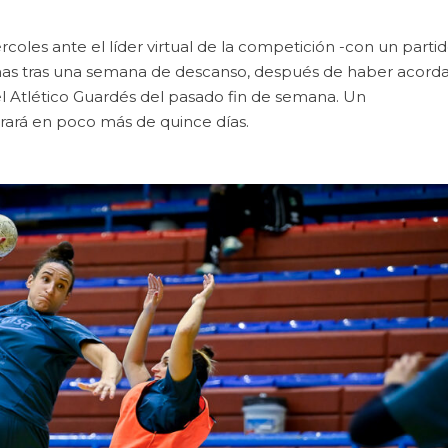
coles ante el líder virtual de la competición -con un parti
ernas tras una semana de descanso, después de haber acord
 Atlético Guardés del pasado fin de semana. Un
rará en poco más de quince días.