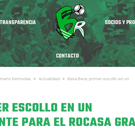
TRANSPARENCIA
SOCIOS Y PR
CONTACTO
onmano Remudas
>
Actualidad
>
Bera Bera, primer escollo en un
ER ESCOLLO EN UN
NTE PARA EL ROCASA GR