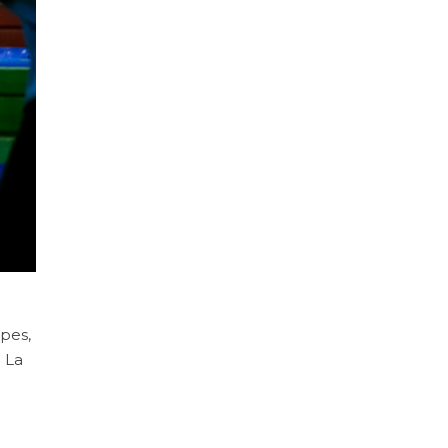
opes,
 La