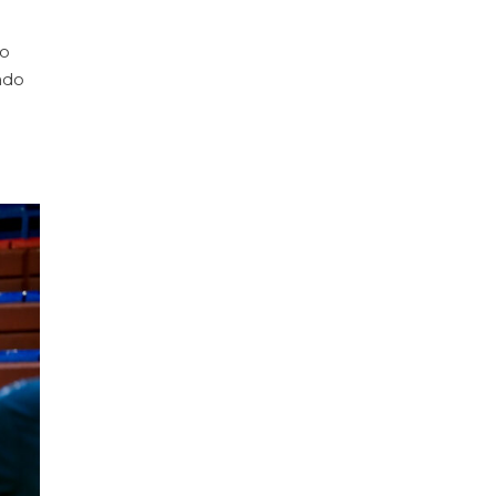
do
ado