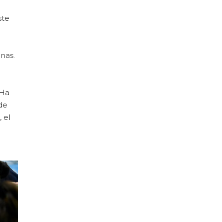
ste
nas.
 Ha
de
 el