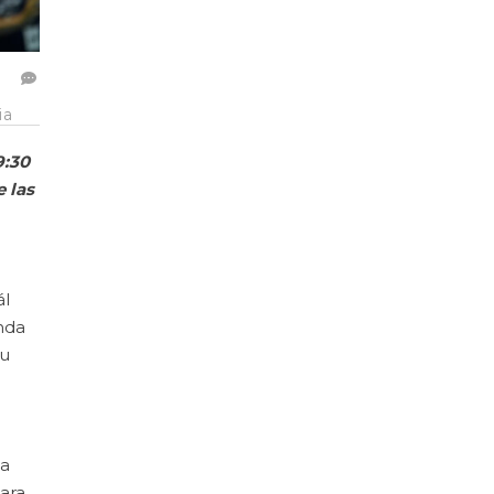
ia
9:30
e las
ál
nda
su
ta
ara