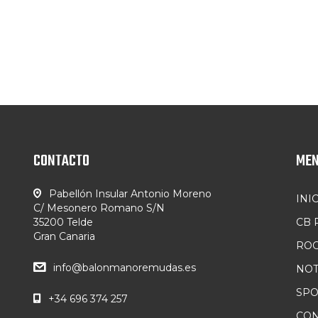
CONTACTO
ME
Pabellón Insular Antonio Moreno
INI
C/ Mesonero Romano S/N
35200 Telde
CB
Gran Canaria
ROC
info@balonmanoremudas.es
NOT
SP
+34 696 374 257
CON