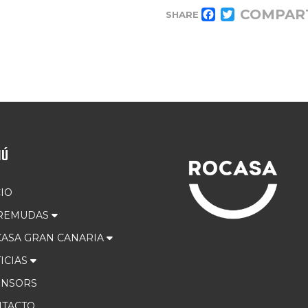
COMPAR
SHARE
FACEBOOK
TWITTER
NÚ
CIO
 REMUDAS
ASA GRAN CANARIA
ICIAS
ONSORS
TACTO