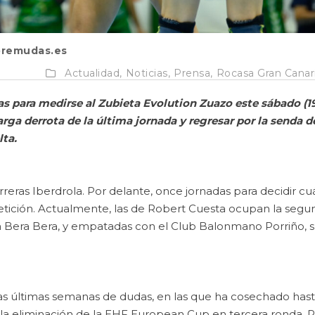
remudas.es
Actualidad,
Noticias,
Prensa,
Rocasa Gran Canar
cas para medirse al Zubieta Evolution Zuazo este sábado (1
arga derrota de la última jornada y regresar por la senda d
lta.
reras Iberdrola. Por delante, once jornadas para decidir cu
petición. Actualmente, las de Robert Cuesta ocupan la segu
ara Bera Bera, y empatadas con el Club Balonmano Porriño, 
 las últimas semanas de dudas, en las que ha cosechado has
 la eliminación de la EHF European Cup en tercera ronda. P