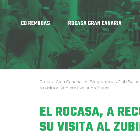
CB REMUDAS
ROCASA GRAN CANARIA
Rocasa Gran Canaria
>
Blog Noticias Club Bal
su visita al Zubieta Evolution Zuazo
EL ROCASA, A RE
SU VISITA AL ZUB