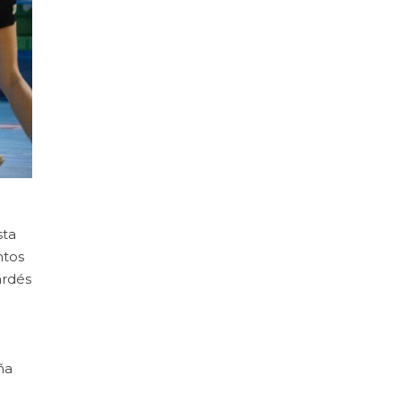
sta
ntos
ardés
ña