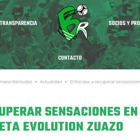
TRANSPARENCIA
SOCIOS Y PR
CONTACTO
onmano Remudas
>
Actualidad
>
El Rocasa, a recuperar sensacione
CUPERAR SENSACIONES EN
IETA EVOLUTION ZUAZO