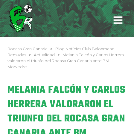
Rocasa Gran Canaria
>
Blog Noticias Club Balonmano
Remudas
>
Actualidad
>
Melania Falcón y Carlos Herrera
valoraron el triunfo del Rocasa Gran Canaria ante BM
Morvedre
MELANIA FALCÓN Y CARLOS
HERRERA VALORARON EL
TRIUNFO DEL ROCASA GRAN
CANARIA ANTE BM