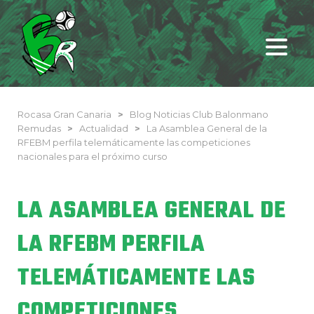
Rocasa Gran Canaria
>
Blog Noticias Club Balonmano
Remudas
>
Actualidad
>
La Asamblea General de la
RFEBM perfila telemáticamente las competiciones
nacionales para el próximo curso
LA ASAMBLEA GENERAL DE
LA RFEBM PERFILA
TELEMÁTICAMENTE LAS
COMPETICIONES