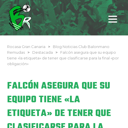
Rocasa Gran Canaria
>
Blog Noticias Club Balonmano
Remudas
>
Destacada
>
Falcón asegura que su equipo
tiene «la etiqueta» de tener que clasificarse para la final «por
obligación»
FALCÓN ASEGURA QUE SU
EQUIPO TIENE «LA
ETIQUETA» DE TENER QUE
CLASIFICARSE PARA LA