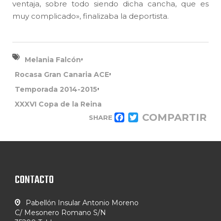
ventaja, sobre todo siendo dicha cancha, que es
muy complicado», finalizaba la deportista.
,
Melania Falcón
,
Rocasa Gran Canaria ACE
,
Temporada 2014-2015
XXXVI Copa de la Reina
COMPARTIR
SHARE
FACEBOOK
TWITTER
CONTACTO
Pabellón Insular Antonio Moreno
C/ Mesonero Romano S/N