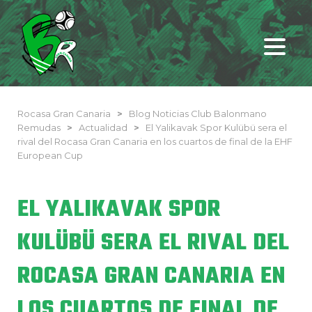
Rocasa Gran Canaria
>
Blog Noticias Club Balonmano
Remudas
>
Actualidad
>
El Yalikavak Spor Kulübü sera el
rival del Rocasa Gran Canaria en los cuartos de final de la EHF
European Cup
EL YALIKAVAK SPOR
KULÜBÜ SERA EL RIVAL DEL
ROCASA GRAN CANARIA EN
LOS CUARTOS DE FINAL DE