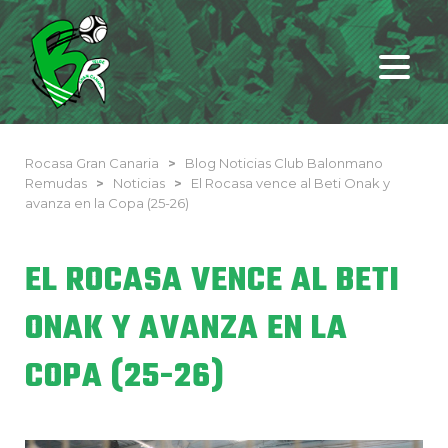
Rocasa Gran Canaria
>
Blog Noticias Club Balonmano
Remudas
>
Noticias
>
El Rocasa vence al Beti Onak y
avanza en la Copa (25-26)
EL ROCASA VENCE AL BETI
ONAK Y AVANZA EN LA
COPA (25-26)