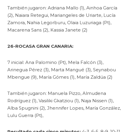
También jugaron: Adriana Mallo (1), Ainhoa García
(2), Naiara Retegui, Mariangeles de Uriarte, Lucía
Zamora, Nahia Legorburu, Olaia Luzuriaga (Pt),
Macarena Sans (2), Kassia Janete (2)
26-ROCASA GRAN CANARIA:
7 inicial: Ana Palomino (Pt), Mela Falcón (3),
Arinegua Pérez (3), Marta Mangué (3), Seynabou
Mbengue (9), María Gómes (1), María Zaldúa (2)
También jugaron: Manuela Pizzo, Almudena
Rodríguez (1), Vasiliki Gkatziou (1), Naja Nissen (1),
Alba Spugnini (2), Jhennifer Lopes, María González,
Lulu Guerra (Pt),
Resultado cada cinco minutos:
4-3, 6-5, 8-9, 10-11,