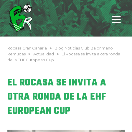
Rocasa Gran Canaria
>
Blog Noticias Club Balonmano
Remudas
>
Actualidad
>
El Rocasa se invita a otra ronda
de la EHF European Cup
EL ROCASA SE INVITA A
OTRA RONDA DE LA EHF
EUROPEAN CUP