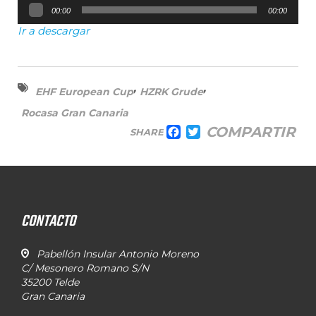
Reproductor
00:00
00:00
de
audio
Ir a descargar
,
,
EHF European Cup
HZRK Grude
Rocasa Gran Canaria
COMPARTIR
SHARE
FACEBOOK
TWITTER
CONTACTO
Pabellón Insular Antonio Moreno
C/ Mesonero Romano S/N
35200 Telde
Gran Canaria