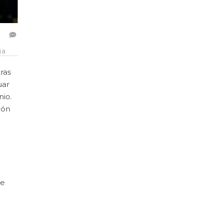
ia
ras
uar
nio.
ión
te