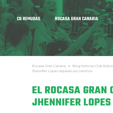
CB REMUDAS
ROCASA GRAN CANARIA
Rocasa Gran Canaria
>
Blog Noticias Club Bal
Jhennifer Lopes separan sus caminos
EL ROCASA GRAN 
JHENNIFER LOPES