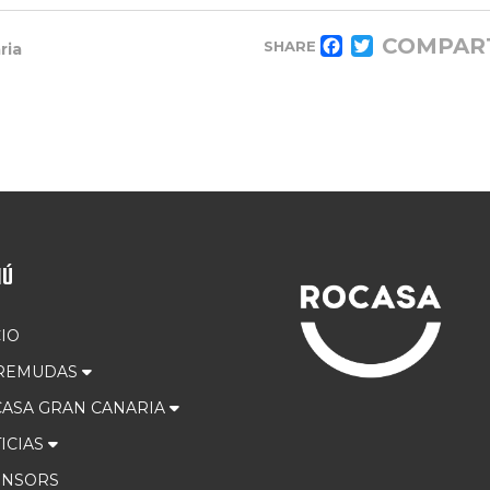
COMPAR
SHARE
ria
FACEBOOK
TWITTER
NÚ
CIO
 REMUDAS
ASA GRAN CANARIA
ICIAS
ONSORS