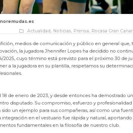
noremudas.es
Actualidad,
Noticias,
Prensa,
Rocasa Gran Canar
afición, medios de comunicación y público en general que, t
vación, la jugadora Jhennifer Lopes ha decidido no contin
24/2025, cuyo término está previsto para el próximo 30 de ju
ner a la jugadora en su plantilla, respetamos su determinac
esionales.
el 18 de enero de 2023, y desde entonces ha demostrado un
ro disputado. Su compromiso, esfuerzo y profesionalidad
n sido un ejemplo para sus compañeras, así como una fuen
 integración en el vestuario fue rápida y natural, aportando
mentos fundamentales en la filosofía de nuestro club.