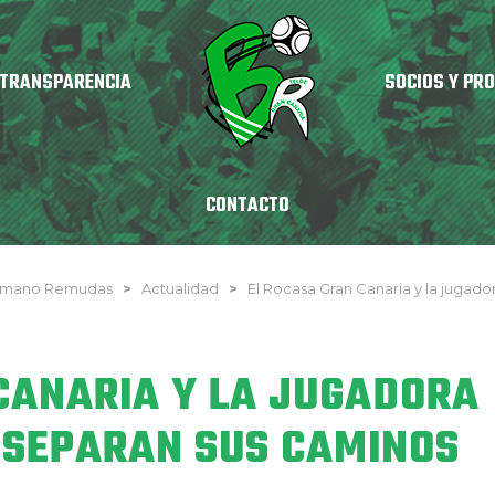
TRANSPARENCIA
SOCIOS Y PR
CONTACTO
onmano Remudas
>
Actualidad
>
El Rocasa Gran Canaria y la jugado
CANARIA Y LA JUGADORA
 SEPARAN SUS CAMINOS