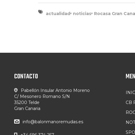
,
,
actualidad
noticias
Rocasa Gran Cana
CONTACTO
ME
Pabellón Insular Antonio Moreno
INI
C/ Mesonero Romano S/N
35200 Telde
CB
Gran Canaria
ROC
info@balonmanoremudas.es
NOT
SP