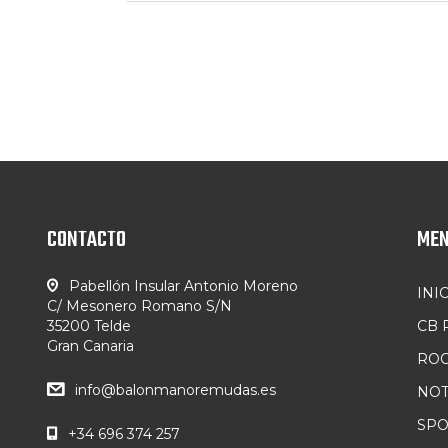
CONTACTO
ME
Pabellón Insular Antonio Moreno
INI
C/ Mesonero Romano S/N
35200 Telde
CB
Gran Canaria
ROC
info@balonmanoremudas.es
NOT
SP
+34 696 374 257