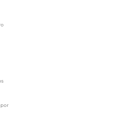
ro
os
 por