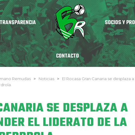
TRANSPARENCIA
SOCIOS Y PR
CONTACTO
onmano Remudas
>
Noticias
>
El Rocasa Gran Canaria se desplaza a
rdrola
CANARIA SE DESPLAZA A
NDER EL LIDERATO DE LA