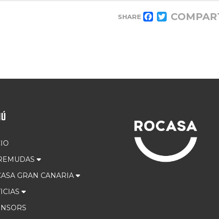
COMPAR
SHARE
FACEBOOK
TWITTER
NÚ
CIO
 REMUDAS
ASA GRAN CANARIA
ICIAS
ONSORS