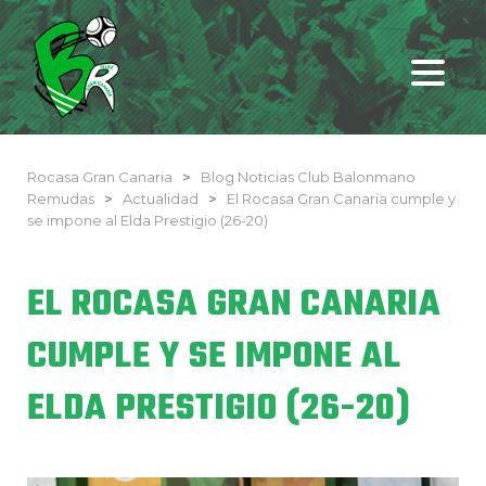
Rocasa Gran Canaria
>
Blog Noticias Club Balonmano
Remudas
>
Actualidad
>
El Rocasa Gran Canaria cumple y
se impone al Elda Prestigio (26-20)
EL ROCASA GRAN CANARIA
CUMPLE Y SE IMPONE AL
ELDA PRESTIGIO (26-20)