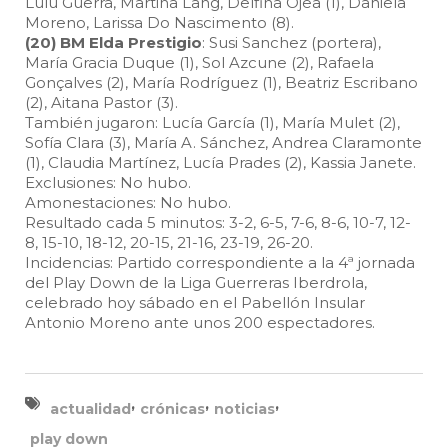
Lulu Guerra, Martina Lang, Delfina Ojea (1), Daniela
Moreno, Larissa Do Nascimento (8).
(20) BM Elda Prestigio
: Susi Sanchez (portera),
María Gracia Duque (1), Sol Azcune (2), Rafaela
Gonçalves (2), María Rodríguez (1), Beatriz Escribano
(2), Aitana Pastor (3).
También jugaron: Lucía García (1), María Mulet (2),
Sofía Clara (3), María A. Sánchez, Andrea Claramonte
(1), Claudia Martínez, Lucía Prades (2), Kassia Janete.
Exclusiones: No hubo.
Amonestaciones: No hubo.
Resultado cada 5 minutos: 3-2, 6-5, 7-6, 8-6, 10-7, 12-
8, 15-10, 18-12, 20-15, 21-16, 23-19, 26-20.
Incidencias: Partido correspondiente a la 4ª jornada
del Play Down de la Liga Guerreras Iberdrola,
celebrado hoy sábado en el Pabellón Insular
Antonio Moreno ante unos 200 espectadores.
,
,
,
actualidad
crónicas
noticias
play down