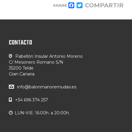
COMPARTIR
SHARE
FACEBOOK
TWITTER
CONTACTO
Pabellón Insular Antonio Moreno
C/ Mesonero Romano S/N
35200 Telde
Gran Canaria
info@balonmanoremudas.es
+34 696 374 257
LUN-VIE: 16:00h. a 20:00h.