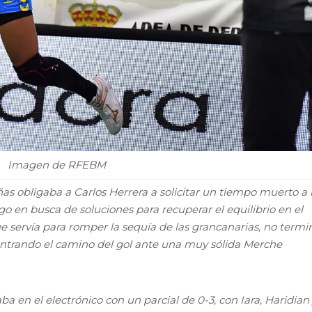
Imagen de RFEBM
as obligaba a Carlos Herrera a solicitar un tiempo muerto a 
o en busca de soluciones para recuperar el equilibrio en el
ue servía para romper la sequía de las grancanarias, no term
ontrando el camino del gol ante una muy sólida Merche
a en el electrónico con un parcial de 0-3, con Iara, Haridian