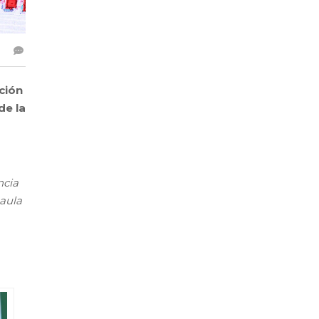
ación
de la
ncia
Paula