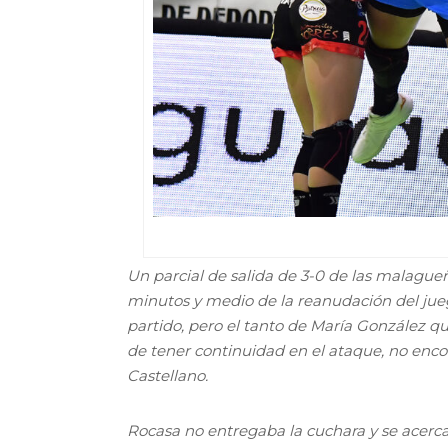
Un parcial de salida de 3-0 de las malagueñ
minutos y medio de la reanudación del jueg
partido, pero el tanto de María González q
de tener continuidad en el ataque, no enc
Castellano.
Rocasa no entregaba la cuchara y se acercab