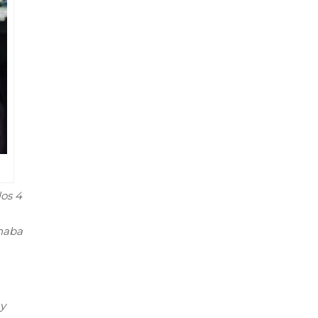
los 4
inaba
 y