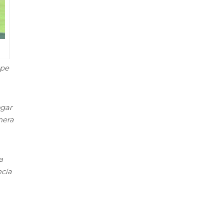
spe
ogar
nera
a
ecía