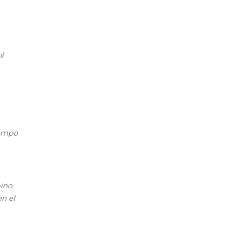
l
iempo
mino
en el