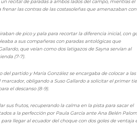
n un recital de paradas a ambos lados del campo, mientras el
 frenar las contras de las costasoleñas que amenazaban con
raban de pico y pala para recortar la diferencia inicial, con go
oleaba a sus compañeras con paradas antológicas que
allardo, que veían como dos latigazos de Sayna servían al
ienda (7-7).
del partido y María González se encargaba de colocar a las
 marcador, obligando a Suso Gallardo a solicitar el primer t
ra el descanso (8-9).
ar sus frutos, recuperando la calma en la pista para sacar el
tados a la perfección por Paula García ante Ana Belén Palo
, para llegar al ecuador del choque con dos goles de ventaja 