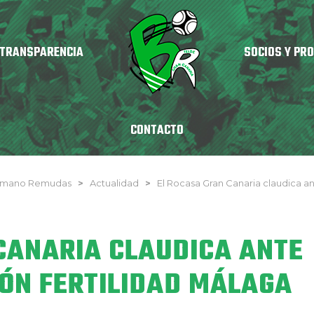
TRANSPARENCIA
SOCIOS Y PR
CONTACTO
onmano Remudas
>
Actualidad
>
El Rocasa Gran Canaria claudica a
CANARIA CLAUDICA ANTE
CÓN FERTILIDAD MÁLAGA