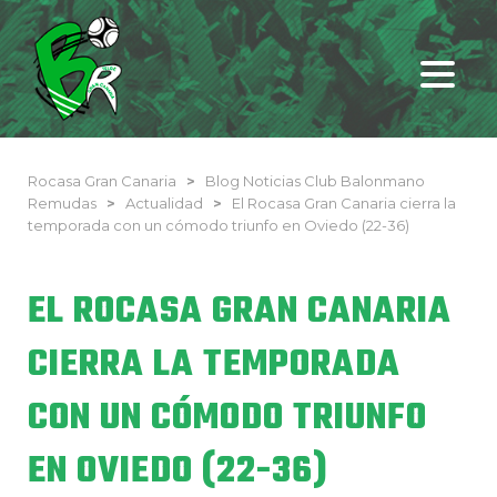
Rocasa Gran Canaria
>
Blog Noticias Club Balonmano
Remudas
>
Actualidad
>
El Rocasa Gran Canaria cierra la
temporada con un cómodo triunfo en Oviedo (22-36)
EL ROCASA GRAN CANARIA
CIERRA LA TEMPORADA
CON UN CÓMODO TRIUNFO
EN OVIEDO (22-36)