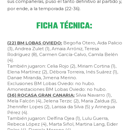
sus compañeras, puso el tanto definitivo al partido y,
por ende, a la temporada (22-36).
FICHA TÉCNICA:
(22) BM LOBAS OVIEDO:
Begoña Otero, Aida Palicio
(3), Andrea Zulet (1), Amaia Arróniz, Teresa
Rodríguez (8), Carmen García-Calvo, Camila Belén
(4).
También jugaron: Celia Rojo (2), Miriam Cortina (1),
Elena Martínez (2), Débora Torreira, Inés Suárez (1),
Danae Miranda, Jimena Merino.
Exclusiones BM Lobas Oviedo: no hubo.
Amonestaciones BM Lobas Oviedo: no hubo.
(36) ROCASA GRAN CANARIA:
Silvia Navarro (1),
Mela Falcón (4), Jelena Terzic (2), Maria Zaldua (5),
Jhennifer Lopes (2), Larissa da Silva (5) y Arinegua
Pérez (4).
También jugaron: Delfina Ojea (1), Lulu Guerra,
Rebeca López (4), Marta Siñol, Martina Lang, Eider
Poles (4), Daniela Moreno (4).