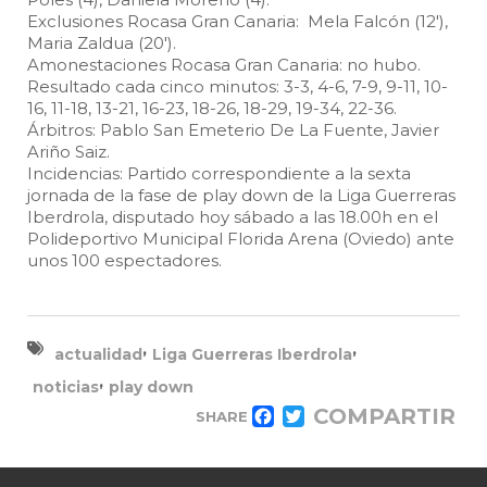
Exclusiones Rocasa Gran Canaria: Mela Falcón (12′),
Maria Zaldua (20′).
Amonestaciones Rocasa Gran Canaria: no hubo.
Resultado cada cinco minutos: 3-3, 4-6, 7-9, 9-11, 10-
16, 11-18, 13-21, 16-23, 18-26, 18-29, 19-34, 22-36.
Árbitros: Pablo San Emeterio De La Fuente, Javier
Ariño Saiz.
Incidencias: Partido correspondiente a la sexta
jornada de la fase de play down de la Liga Guerreras
Iberdrola, disputado hoy sábado a las 18.00h en el
Polideportivo Municipal Florida Arena (Oviedo) ante
unos 100 espectadores.
,
,
actualidad
Liga Guerreras Iberdrola
,
noticias
play down
COMPARTIR
SHARE
FACEBOOK
TWITTER