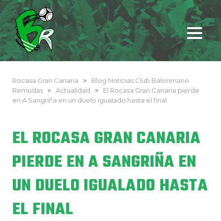
Rocasa Gran Canaria
>
Blog Noticias Club Balonmano
Remudas
>
Actualidad
>
El Rocasa Gran Canaria pierde
en A Sangriña en un duelo igualado hasta el final
EL ROCASA GRAN CANARIA
PIERDE EN A SANGRIÑA EN
UN DUELO IGUALADO HASTA
EL FINAL