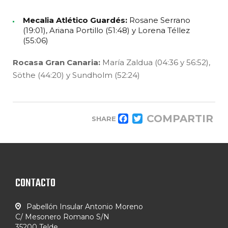
Mecalia Atlético Guardés:
Rosane Serrano
(19:01), Ariana Portillo (51:48) y Lorena Téllez
(55:06)
Rocasa Gran Canaria:
María Zaldua (04:36 y 56:52),
Söthe (44:20) y Sundholm (52:24)
COMPARTIR
SHARE
FACEBOOK
TWITTER
CONTACTO
Pabellón Insular Antonio Moreno
C/ Mesonero Romano S/N
35200 Telde