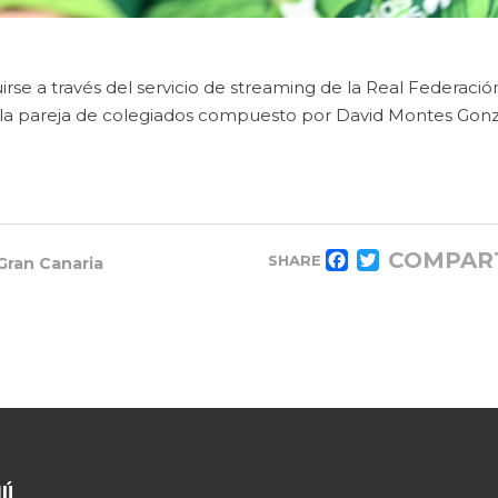
irse a través del servicio de streaming de la Real Federació
 la pareja de colegiados compuesto por David Montes Gon
COMPAR
SHARE
Gran Canaria
FACEBOOK
TWITTER
NÚ