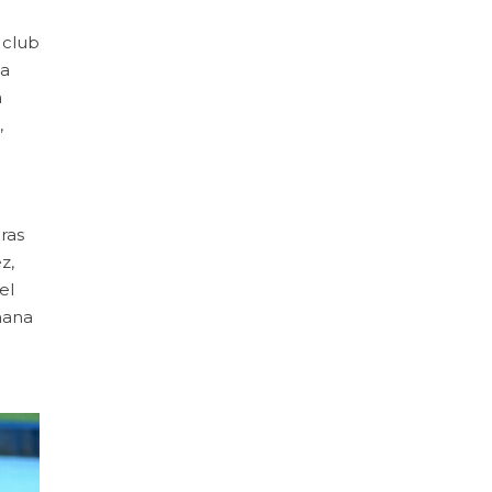
 club
na
a
,
ras
z,
el
mana