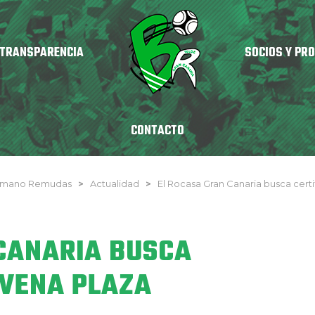
TRANSPARENCIA
SOCIOS Y PR
CONTACTO
onmano Remudas
>
Actualidad
>
El Rocasa Gran Canaria busca certi
CANARIA BUSCA
OVENA PLAZA