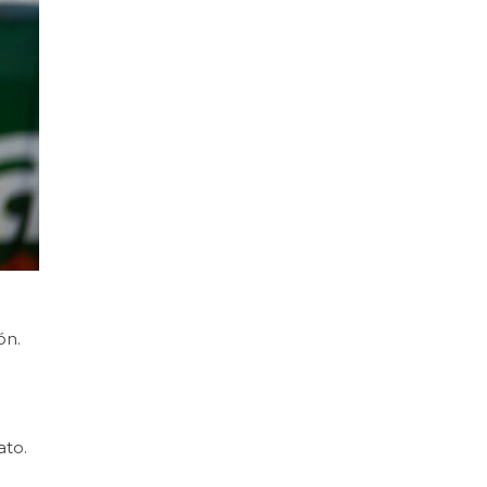
ón.
ato.