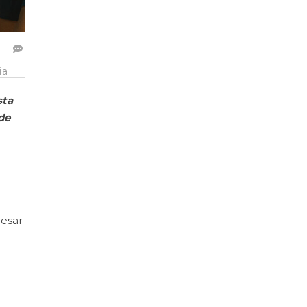
ia
sta
de
pesar