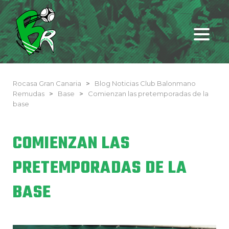
Rocasa Gran Canaria
>
Blog Noticias Club Balonmano
Remudas
>
Base
>
Comienzan las pretemporadas de la
base
COMIENZAN LAS
PRETEMPORADAS DE LA
BASE