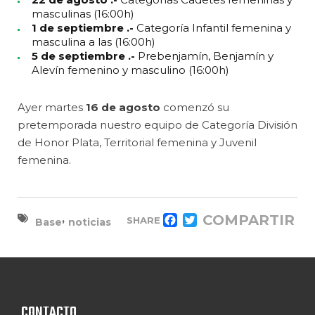
masculinas (16:00h)
1 de septiembre .-
Categoría Infantil femenina y
masculina a las (16:00h)
5 de septiembre .-
Prebenjamín, Benjamín y
Alevín femenino y masculino (16:00h)
Ayer martes
16 de agosto
comenzó su
pretemporada nuestro equipo de Categoría División
de Honor Plata, Territorial femenina y Juvenil
femenina.
,
COMPARTIR
SHARE
Base
noticias
FACEBOOK
TWITTER
CONTACTO