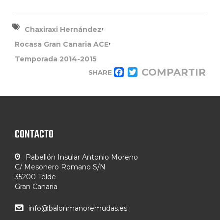
,
Chaxiraxi Hernández
,
Rocasa Gran Canaria ACE
Temporada 2014-2015
COMPARTIR
SHARE
FACEBOOK
TWITTER
CONTACTO
Pabellón Insular Antonio Moreno
C/ Mesonero Romano S/N
35200 Telde
Gran Canaria
info@balonmanoremudas.es