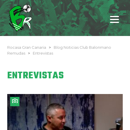
Rocasa Gran Canaria
>
Blog Noticias Club Balonmano
Remudas
>
Entrevistas
ENTREVISTAS