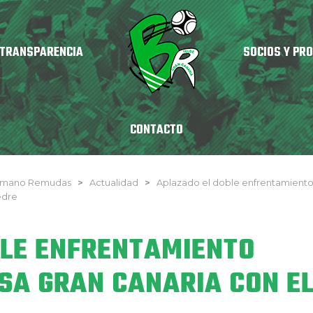
TRANSPARENCIA
SOCIOS Y PR
CONTACTO
onmano Remudas
>
Actualidad
>
Aplazado el doble enfrentamient
edre
BLE ENFRENTAMIENTO
SA GRAN CANARIA CON E