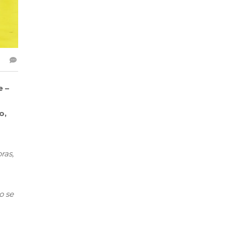
e –
o,
ras,
o se