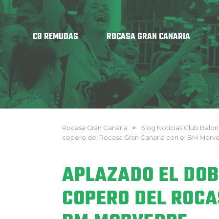
CB REMUDAS
ROCASA GRAN CANARIA
Rocasa Gran Canaria
>
Blog Noticias Club Bal
copero del Rocasa Gran Canaria con el BM Morv
APLAZADO EL DO
COPERO DEL ROCA