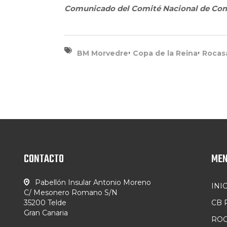
Comunicado del Comité Nacional de Com
,
,
BM Morvedre
Copa de la Reina
Rocas
CONTACTO
ME
Pabellón Insular Antonio Moreno
INI
C/ Mesonero Romano S/N
35200 Telde
CB
Gran Canaria
ROC