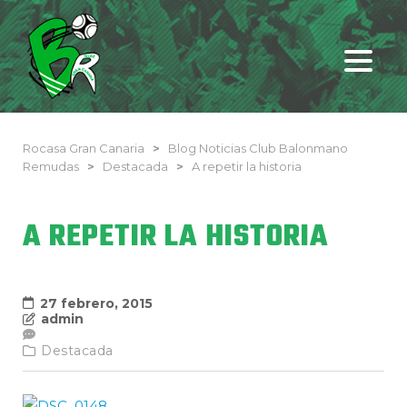
Rocasa Gran Canaria
>
Blog Noticias Club Balonmano
Remudas
>
Destacada
>
A repetir la historia
A REPETIR LA HISTORIA
27 febrero, 2015
admin
Destacada