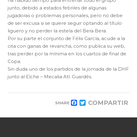
ha habido tiempo para entrenar todo el grupo
junto, debido a estados febriles de algunas
jugadoras o problemas personales, pero no debe
de ser excusa si se quiere seguir optando al título
liguero y no perder la estela del Bera Bera.
Por su parte el conjunto de Félix García, acude a la
cita con ganas de revancha, como publica su web,
tras perder por la mínima en los cuartos de final de
Copa.
Sin duda uno de los partidos de la jornada de la DHF
junto al Elche – Mecalia Atl. Guardés.
COMPARTIR
SHARE
FACEBOOK
TWITTER