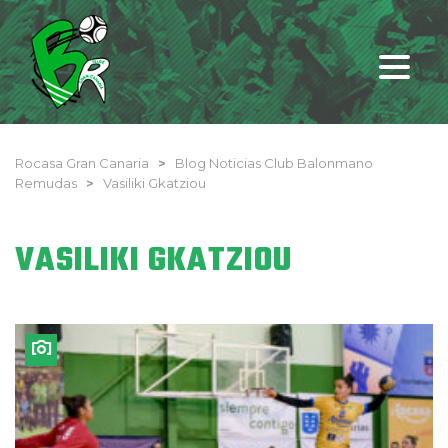
Rocasa Gran Canaria
>
Blog Noticias Club Balonmano
Remudas
>
Vasiliki Gkatziou
VASILIKI GKATZIOU