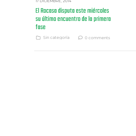
17 DICIEMBRE, 2014
El Rocasa disputa este miércoles
su último encuentro de la primera
fase
Sin categoría
0 comments