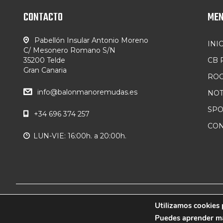
CONTACTO
ME
Pabellón Insular Antonio Moreno
INI
C/ Mesonero Romano S/N
35200 Telde
CB
Gran Canaria
ROC
info@balonmanoremudas.es
NOT
SP
+34 696 374 257
CON
LUN-VIE: 16:00h. a 20:00h.
© 2019 CB Remudas - Desarrollado por
Utilizamos cookies 
3COM
Puedes aprender más