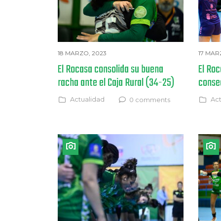
18 MARZO, 2023
17 MAR
El Rocasa consolida su buena
El Roc
racha ante el Caja Rural (34-25)
conse
Actualidad
Act
0 comments