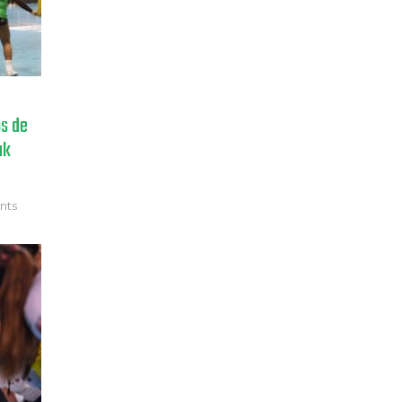
os de
ak
nts