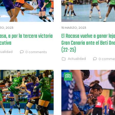
ZO, 2023
15 MARZO, 2023
asa, a por la tercera victoria
El Rocasa vuelve a ganar lej
cutiva
Gran Canaria ante el Beti On
(22-25)
ualidad
0 comments
Actualidad
0 comme