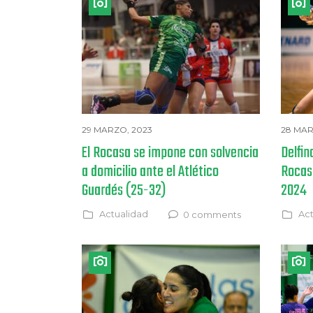
29 MARZO, 2023
28 MAR
El Rocasa se impone con solvencia
Delfin
a domicilio ante el Atlético
Rocas
Guardés (25-32)
2024
Actualidad
Act
0 comments