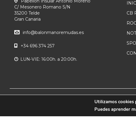
Pabellón Insular Antonio Moreno
INI
C/ Mesonero Romano S/N
35200 Telde
CB
Gran Canaria
ROC
info@balonmanoremudas.es
NOT
SP
+34 696 374 257
CON
LUN-VIE: 16:00h. a 20:00h.
© 2019 CB Remudas - Desarrollado por
Utilizamos cookies 
3COM
Puedes aprender más