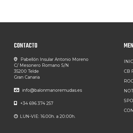
CONTACTO
ME
Pabellón Insular Antonio Moreno
INI
C/ Mesonero Romano S/N
35200 Telde
CB
Gran Canaria
ROC
info@balonmanoremudas.es
NOT
SP
+34 696 374 257
CON
LUN-VIE: 16:00h. a 20:00h.