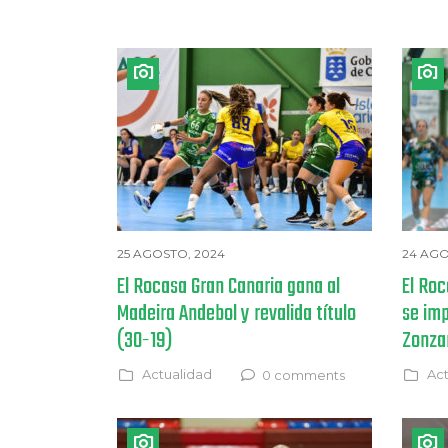
25 AGOSTO, 2024
24 AGO
El Rocasa Gran Canaria gana al
El Roc
Madeira Andebol y revalida título
se imp
(30-19)
Zonza
Actualidad
Act
0 comments