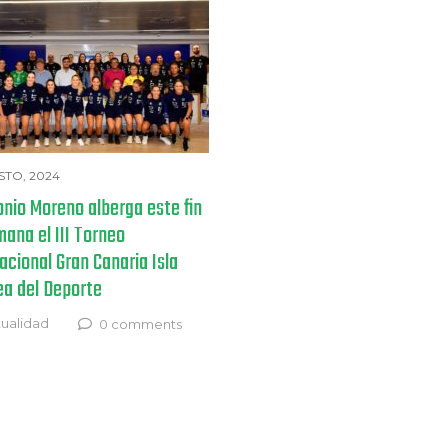
STO, 2024
onio Moreno alberga este fin
ana el III Torneo
acional Gran Canaria Isla
ea del Deporte
ualidad
0 comments