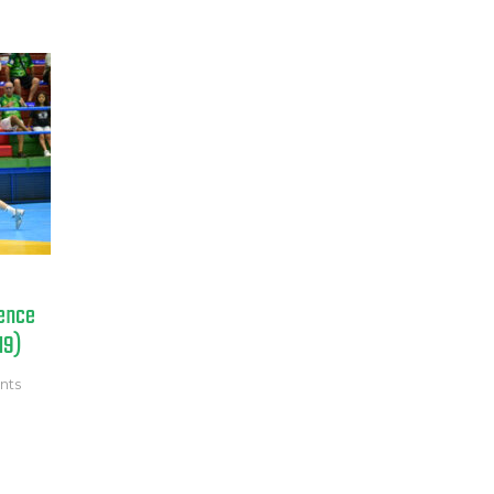
vence
19)
nts