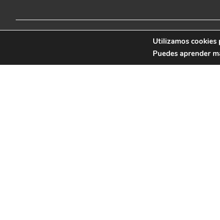
© 2019 CB Remudas - Desarrollado por
Utilizamos cookies 
3COM
Puedes aprender más