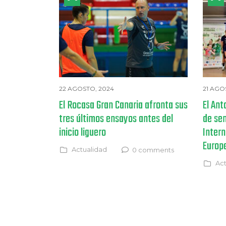
22 AGOSTO, 2024
21 AGO
El Rocasa Gran Canaria afronta sus
El Ant
tres últimos ensayos antes del
de sem
inicio liguero
Intern
Europ
Actualidad
0 comments
Act