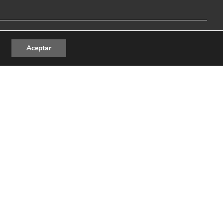
al
|
Política de Privacidad
|
Política de cookies
Aceptar