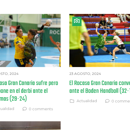
STO, 2024
23 AGOSTO, 2024
asa Gran Canaria sufre pero
El Rocasa Gran Canaria con
one en el derbi ante el
ante el Boden Handboll (32-
mas (29-24)
Actualidad
0 comme
ualidad
0 comments