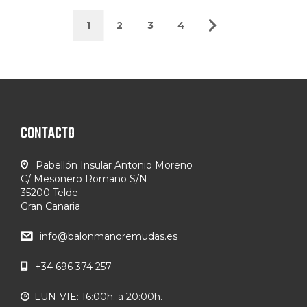
1
2
3
4
CONTACTO
Pabellón Insular Antonio Moreno
C/ Mesonero Romano S/N
35200 Telde
Gran Canaria
info@balonmanoremudas.es
+34 696 374 257
LUN-VIE: 16:00h. a 20:00h.