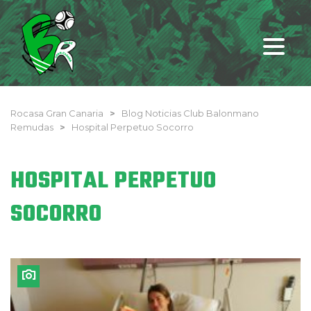
Rocasa Gran Canaria
>
Blog Noticias Club Balonmano
Remudas
>
Hospital Perpetuo Socorro
HOSPITAL PERPETUO
SOCORRO