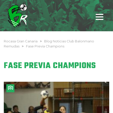
Rocasa Gran Canaria
>
Blog Noticias Club Balonmano
Remudas
>
Fase Previa Champions
FASE PREVIA CHAMPIONS