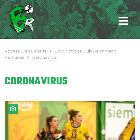
Rocasa Gran Canaria
>
Blog Noticias Club Balonmano
Remudas
>
Coronavirus
CORONAVIRUS