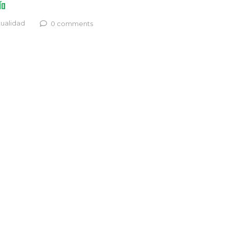
ía
ualidad
0 comments