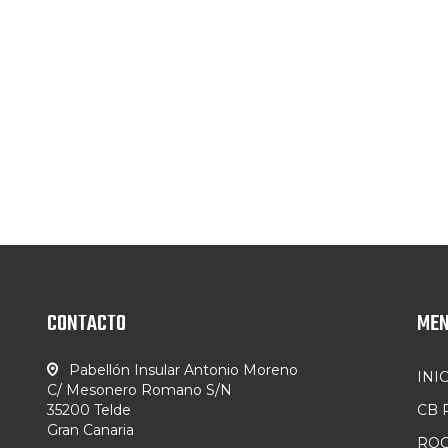
CONTACTO
ME
Pabellón Insular Antonio Moreno
INI
C/ Mesonero Romano S/N
35200 Telde
CB
Gran Canaria
ROC