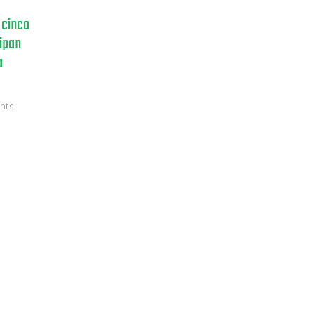
 cinco
cipan
a
nts