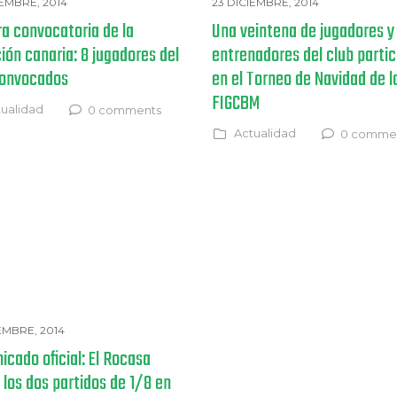
IEMBRE, 2014
23 DICIEMBRE, 2014
a convocatoria de la
Una veintena de jugadores y
ión canaria: 8 jugadores del
entrenadores del club parti
convocados
en el Torneo de Navidad de l
FIGCBM
ualidad
0 comments
Actualidad
0 comme
IEMBRE, 2014
cado oficial: El Rocasa
 los dos partidos de 1/8 en