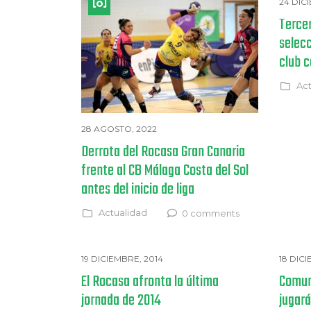
24 DIC
Tercer
selecc
club 
Act
28 AGOSTO, 2022
Derrota del Rocasa Gran Canaria
frente al CB Málaga Costa del Sol
antes del inicio de liga
Actualidad
0 comments
19 DICIEMBRE, 2014
18 DIC
El Rocasa afronta la última
Comuni
jornada de 2014
jugará