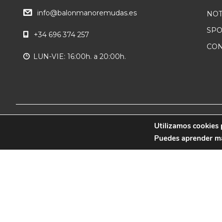
info@balonmanoremudas.es
NOT
SP
+34 696 374 257
CON
LUN-VIE: 16:00h. a 20:00h.
© 2019 CB Remudas - Desarrollado por
Utilizamos cookies 
3COM
Puedes aprender más