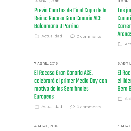
14 ABRIL, 2016
11 ABRI
Previa Cuartos de Final Copa de la
Las ju
Reina: Rocasa Gran Canaria ACE –
Canari
Balonmano O Porriño
Carrer
Arena
Actualidad
0 comments
Act
7 ABRIL, 2016
6 ABRIL
El Rocasa Gran Canaria ACE,
El Roc
celebrará el primer Media Day con
el lid
motivo de las Semifinales
Bera B
Europeas
Act
Actualidad
0 comments
4 ABRIL, 2016
3 ABRIL