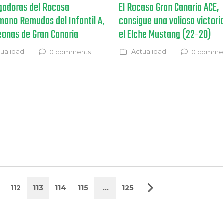
ugadoras del Rocasa
El Rocasa Gran Canaria ACE,
mano Remudas del Infantil A,
consigue una valiosa victori
onas de Gran Canaria
el Elche Mustang (22-20)
ualidad
Actualidad
0 comments
0 comme
112
113
114
115
…
125