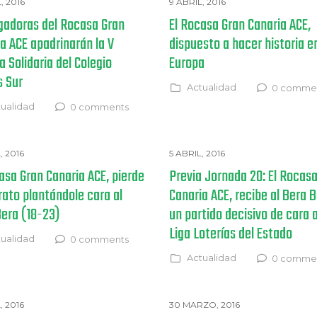
L, 2016
9 ABRIL, 2016
gadoras del Rocasa Gran
El Rocasa Gran Canaria ACE,
a ACE apadrinarán la V
dispuesto a hacer historia e
a Solidaria del Colegio
Europa
s Sur
Actualidad
0 comme
ualidad
0 comments
, 2016
5 ABRIL, 2016
asa Gran Canaria ACE, pierde
Previa Jornada 20: El Rocas
erato plantándole cara al
Canaria ACE, recibe al Bera 
era (18-23)
un partido decisivo de cara a
Liga Loterías del Estado
ualidad
0 comments
Actualidad
0 comme
, 2016
30 MARZO, 2016