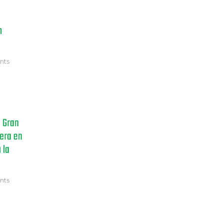
n
nts
a Gran
Bera en
 la
nts