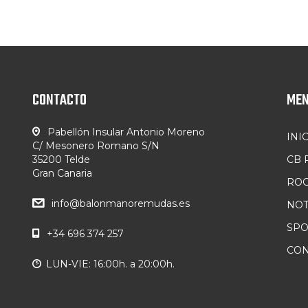
CONTACTO
ME
Pabellón Insular Antonio Moreno
INI
C/ Mesonero Romano S/N
35200 Telde
CB
Gran Canaria
ROC
info@balonmanoremudas.es
NOT
SP
+34 696 374 257
CON
LUN-VIE: 16:00h. a 20:00h.