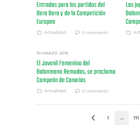
Entradas para los partidos del
Las j
Bera Bera y de la Competición
Balon
Europea
Campe
Actualidad
Act
0 comments
30 MARZO, 2016
El Juvenil Femenino del
Balonmano Remudas, se proclama
Campeón de Canarias
Actualidad
0 comments
1
…
111