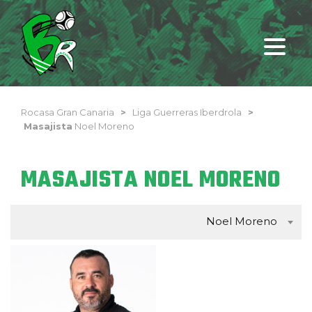
Rocasa Gran Canaria
>
Liga Guerreras Iberdrola
>
Masajista
Noel Moreno
MASAJISTA NOEL MORENO
Noel Moreno